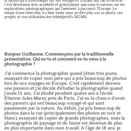
la facilité qu’il a d’échanger sur ses voyages et travaux ont fait le reste et
c’est désormais avec assiduité et grand plaisir que nous le suivons sur les
explorations photographiques qui l’amènent à parcourir l’Europe. Le
temps d’une interview, il a bien voulu nous en dire plus sur sa photo, ses
projets et son utilisation des téléobjectifs SIGMA.
Bonjour Guillaume. Commençons par la traditionnelle
présentation. Qui es-tu et comment es-tu venu à la
photographie ?
J’ai commencé la photographie quand j’étais très jeune,
essayant de copier mon père qui a pris beaucoup de photos
lors de nos voyages en Europe. C’est rapidement devenu
une passion et j’ai décidé d’étudier la photographie quand
j’avais 15 ans. J’ai étudié pendant quatre ans à l’école
Etienne-Jules Marey près de Paris. J’ai eu la chance d’avoir
des parents qui ont beaucoup voyagé et qui sont
passionnés par la nature. Au début, j’ai pris beaucoup de
photos dans la rue (principalement des photos en noir et
blanc), essayant de copier de grands photographes, mais la
photographie de paysage et de faune est devenue de plus
en plus importante dans mon travail. A l’âge de 18 ans, je