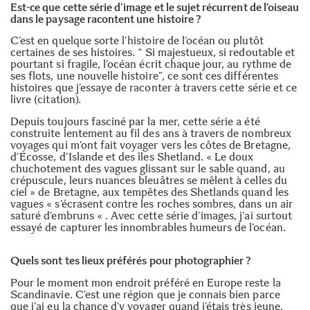
Est-ce que cette série d’image et le sujet récurrent de l’oiseau
dans le paysage racontent une histoire ?
C’est en quelque sorte l’histoire de l’océan ou plutôt
certaines de ses histoires. “ Si majestueux, si redoutable et
pourtant si fragile, l’océan écrit chaque jour, au rythme de
ses flots, une nouvelle histoire”, ce sont ces différentes
histoires que j’essaye de raconter à travers cette série et ce
livre (citation).
Depuis toujours fasciné par la mer, cette série a été
construite lentement au fil des ans à travers de nombreux
voyages qui m’ont fait voyager vers les côtes de Bretagne,
d’Ecosse, d’Islande et des îles Shetland. « Le doux
chuchotement des vagues glissant sur le sable quand, au
crépuscule, leurs nuances bleuâtres se mêlent à celles du
ciel » de Bretagne, aux tempêtes des Shetlands quand les
vagues « s’écrasent contre les roches sombres, dans un air
saturé d’embruns « . Avec cette série d’images, j’ai surtout
essayé de capturer les innombrables humeurs de l’océan.
Quels sont tes lieux préférés pour photographier ?
Pour le moment mon endroit préféré en Europe reste la
Scandinavie. C’est une région que je connais bien parce
que j’ai eu la chance d’y voyager quand j’étais très jeune.