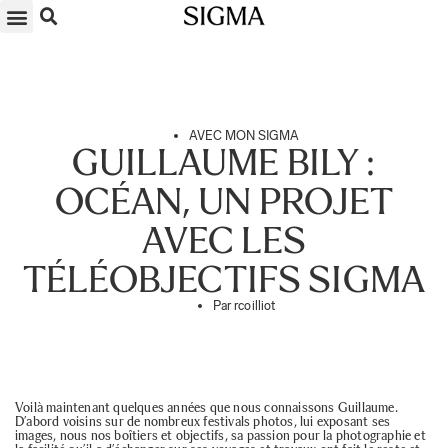
SOUMETTRE VOS PHOTOS
LA BOUTIQUE
CONTACTEZ-NOUS
AVEC MON SIGMA
GUILLAUME BILY :
OCÉAN, UN PROJET
AVEC LES
TÉLÉOBJECTIFS SIGMA
Par
rcoilliot
Voilà maintenant quelques années que nous connaissons Guillaume.
D’abord voisins sur de nombreux festivals photos, lui exposant ses
images, nous nos boîtiers et objectifs, sa passion pour la photographie et