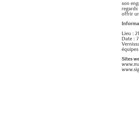
son eng
regards
offrir 
Informa
Lieu : 
Date : 7
Verniss
équipes
Sites w
www.ma
www.sig