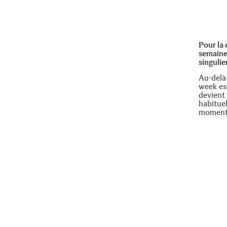
Pour la 
semaine
singuli
Au-delà 
week est
devient
habituel
moments