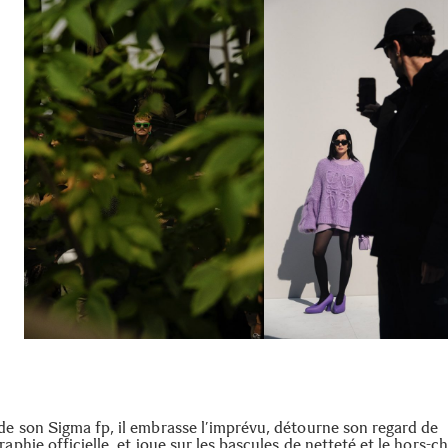
de son Sigma fp, il embrasse l’imprévu, détourne son regard de
raphie officielle, et joue sur les bascules de netteté et le hors-