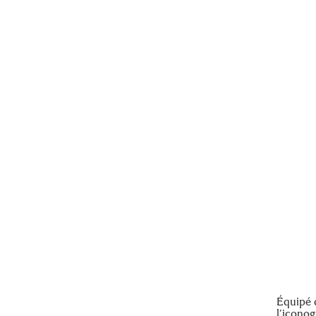
Équipé 
l’iconog