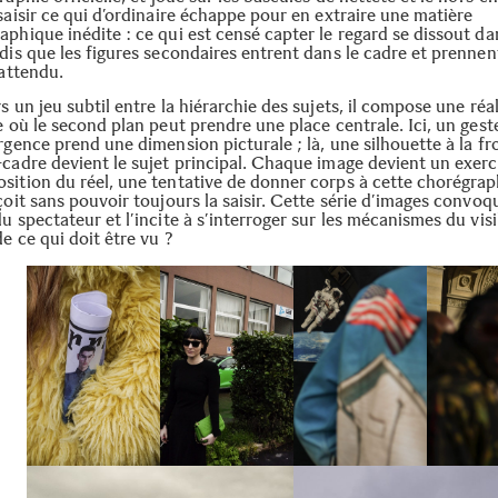
saisir ce qui d’ordinaire échappe pour en extraire une matière
phique inédite : ce qui est censé capter le regard se dissout da
dis que les figures secondaires entrent dans le cadre et prennen
nattendu.
s un jeu subtil entre la hiérarchie des sujets, il compose une réal
e où le second plan peut prendre une place centrale. Ici, un geste
rgence prend une dimension picturale ; là, une silhouette à la fr
-cadre devient le sujet principal. Chaque image devient un exerc
sition du réel, une tentative de donner corps à cette chorégrap
çoit sans pouvoir toujours la saisir. Cette série d’images convoq
u spectateur et l’incite à s’interroger sur les mécanismes du visi
e ce qui doit être vu ?