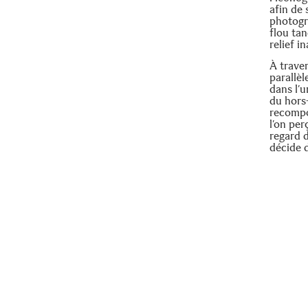
afin de 
photogra
flou tan
relief i
À traver
parallèl
dans l’u
du hors
recompo
l’on per
regard d
décide d