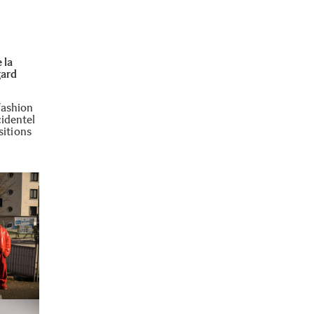
 la
gard
fashion
cidentel
sitions