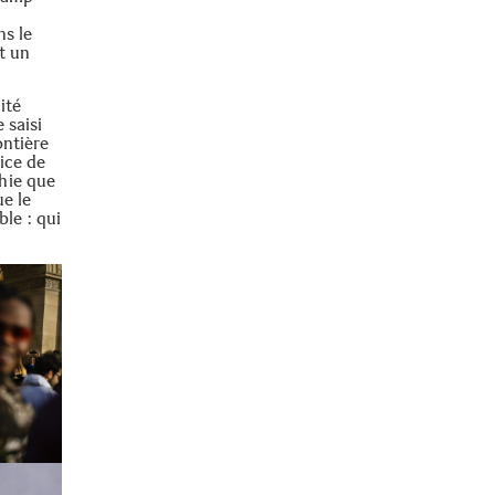
ns le
t un
ité
 saisi
ontière
ice de
hie que
ue le
ble : qui