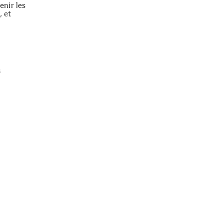
nir les
, et
s