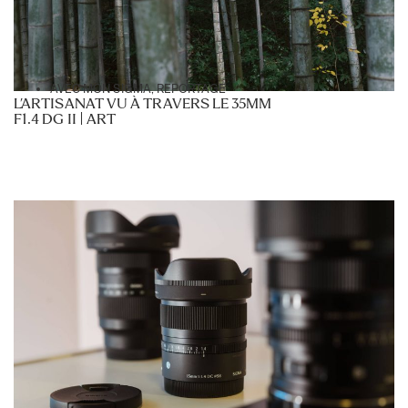
AVEC MON SIGMA
,
REPORTAGE
L’ARTISANAT VU À TRAVERS LE 35MM
F1.4 DG II | ART