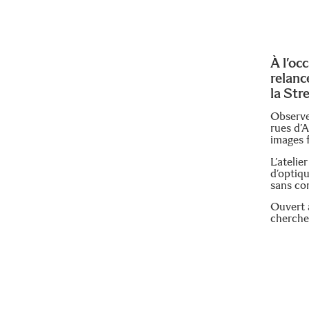
À l’oc
relanc
la Str
Observe
rues d’
images 
L’ateli
d’optiq
sans co
Ouvert 
cherche 