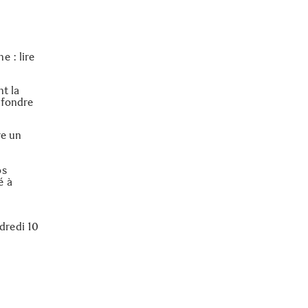
e : lire
nt la
 fondre
re un
os
é à
dredi 10