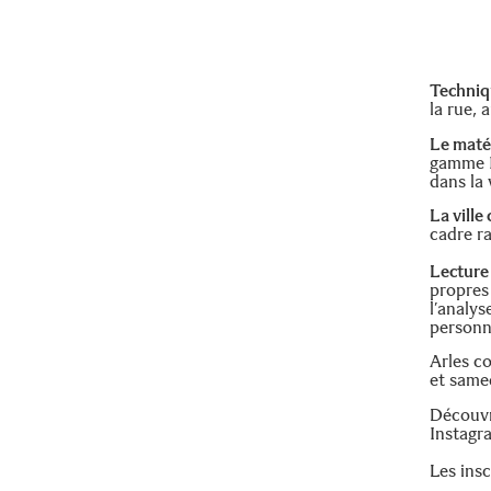
Techniq
la rue, 
Le maté
gamme I 
dans la v
La ville
cadre ra
Lecture
propres
l’analys
personn
Arles c
et samed
Découvr
Instagr
Les insc