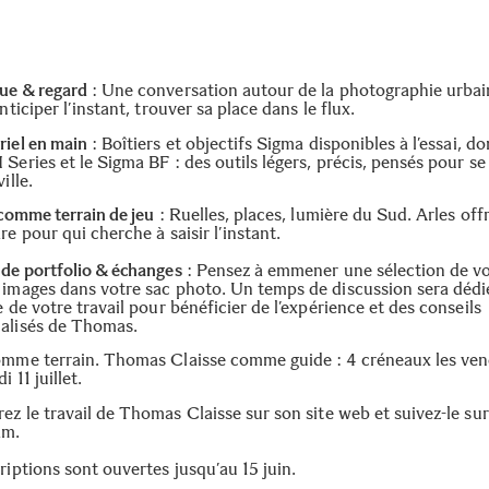
ue & regard
: Une conversation autour de la photographie urbain
anticiper l’instant, trouver sa place dans le flux.
riel en main
: Boîtiers et objectifs Sigma disponibles à l’essai, do
Series et le Sigma BF : des outils légers, précis, pensés pour se
ille.
 comme terrain de jeu
: Ruelles, places, lumière du Sud. Arles off
re pour qui cherche à saisir l’instant.
 de portfolio & échanges
: Pensez à emmener une sélection de v
 images dans votre sac photo. Un temps de discussion sera dédi
e de votre travail pour bénéficier de l’expérience et des conseils
alisés de Thomas.
omme terrain. Thomas Claisse comme guide : 4 créneaux les ven
i 11 juillet.
ez le travail de Thomas Claisse sur son
site web
et suivez-le sur
am
.
riptions sont ouvertes jusqu’au 15 juin.