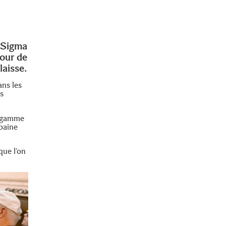
, Sigma
tour de
laisse.
ans les
es
a gamme
baine
que l’on