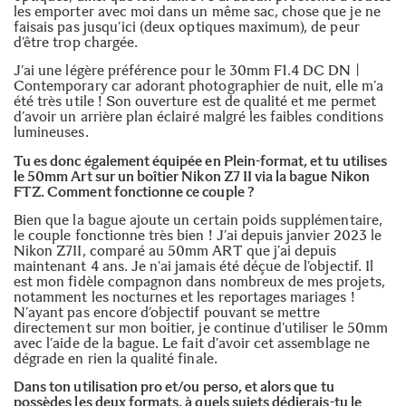
les emporter avec moi dans un même sac, chose que je ne
faisais pas jusqu’ici (deux optiques maximum), de peur
d’être trop chargée.
J’ai une légère préférence pour le
30mm F1.4 DC DN |
Contemporary
car adorant photographier de nuit, elle m’a
été très utile ! Son ouverture est de qualité et me permet
d’avoir un arrière plan éclairé malgré les faibles conditions
lumineuses.
Tu es donc également équipée en Plein-format, et tu utilises
le 50mm Art sur un boîtier Nikon Z7 II via la bague Nikon
FTZ. Comment fonctionne ce couple ?
Bien que la bague ajoute un certain poids supplémentaire,
le couple fonctionne très bien ! J’ai depuis janvier 2023 le
Nikon Z7II, comparé au 50mm ART que j’ai depuis
maintenant 4 ans. Je n’ai jamais été déçue de l’objectif. Il
est mon fidèle compagnon dans nombreux de mes projets,
notamment les nocturnes et les reportages mariages !
N’ayant pas encore d’objectif pouvant se mettre
directement sur mon boitier, je continue d’utiliser le 50mm
avec l’aide de la bague. Le fait d’avoir cet assemblage ne
dégrade en rien la qualité finale.
Dans ton utilisation pro et/ou perso, et alors que tu
possèdes les deux formats, à quels sujets dédierais-tu le