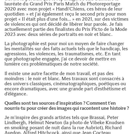
lauréate du Grand Prix Paris Match du Photoreportage
2020 avec mon projet « Handi’Chiens, ces héros de leur
quotidien » et j’ai également reçu le second prix pour mon
projet « Il était plus d’une fois… » en 2021, sur des victimes
de violences qui ont décidé de libérer leur parole. Je fais
actuellement partie des finalistes du Prix Picto de la Mode
2023 avec deux séries de portraits en noir et blanc.
La photographie est pour moi un moyen de faire changer
les mentalités sur des faits actuels tels que le handicap, les
agressions, les violences, les traumatismes, etc. En tant
que photographe engagée, j’ai ce devoir de mettre en
lumière ces problématiques de notre société.
Il existe une autre facette de mon travail, et pas des
moindres : le noir et blanc. Mes travaux sont consacrés à
des univers classiques, cinématographiques, poétiques ou
encore dramatiques, avec une grande part d’esthétisme et
d’élégance.
Quelles sont tes sources d’inspiration ? Comment t’en
nourris-tu pour créer des images qui racontent une histoire ?
Je m’inspire des grands artistes tels que Brassai, Peter
Lindbergh, Helmut Newton (la photo de Vibeke Knudsen
en smoking posant de nuit dans la rue Aubriot), Richard
Avedon, Alfred Hitchcock, ainsi que Jean Cocteau