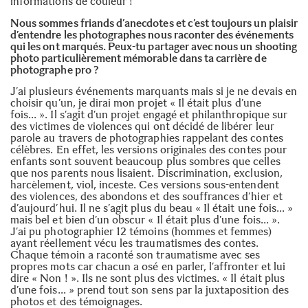
informations de couleur !
Nous sommes friands d’anecdotes et c’est toujours un plaisir
d’entendre les photographes nous raconter des événements
qui les ont marqués. Peux-tu partager avec nous un shooting
photo particulièrement mémorable dans ta carrière de
photographe pro ?
J’ai plusieurs événements marquants mais si je ne devais en
choisir qu’un, je dirai mon projet
« Il était plus d’une
fois… »
. Il s’agit d’un projet engagé et philanthropique sur
des victimes de violences qui ont décidé de libérer leur
parole au travers de photographies rappelant des contes
célèbres. En effet, les versions originales des contes pour
enfants sont souvent beaucoup plus sombres que celles
que nos parents nous lisaient. Discrimination, exclusion,
harcèlement, viol, inceste. Ces versions sous-entendent
des violences, des abondons et des souffrances d’hier et
d’aujourd’hui. Il ne s’agit plus du beau « Il était une fois… »
mais bel et bien d’un obscur « Il était plus d’une fois… ».
J’ai pu photographier 12 témoins (hommes et femmes)
ayant réellement vécu les traumatismes des contes.
Chaque témoin a raconté son traumatisme avec ses
propres mots car chacun a osé en parler, l’affronter et lui
dire « Non ! ». Ils ne sont plus des victimes. « Il était plus
d’une fois… » prend tout son sens par la juxtaposition des
photos et des témoignages.